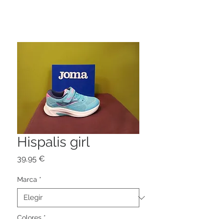
Hispalis girl
Precio
39,95 €
Marca
*
Colores
*