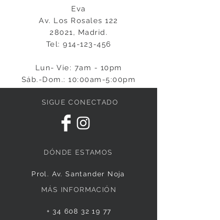
Eva
Av. Los Rosales 122
28021, Madrid.
Tel:
914-123-456
Lun- Vie: 7am - 10pm
Sáb.-Dom.: 10:00am-5:00pm
SIGUE CONECTADO
DÓNDE ESTAMOS
Prol. Av. Santander Noja
MÁS INFORMACIÓN
+
34 608 32 19 77